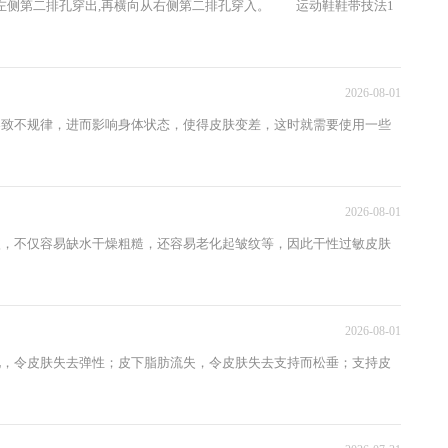
从左侧第二排孔穿出,再横向从右侧第二排孔穿入。 运动鞋鞋带技法1
2026-08-01
导致不规律，进而影响身体状态，使得皮肤变差，这时就需要使用一些
2026-08-01
激，不仅容易缺水干燥粗糙，还容易老化起皱纹等，因此干性过敏皮肤
2026-08-01
化，令皮肤失去弹性；皮下脂肪流失，令皮肤失去支持而松垂；支持皮