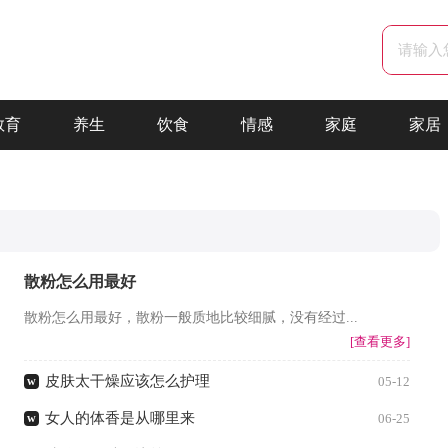
教育
养生
饮食
情感
家庭
家居
散粉怎么用最好
散粉怎么用最好，散粉一般质地比较细腻，没有经过...
[查看更多]
皮肤太干燥应该怎么护理
w
05-12
女人的体香是从哪里来
w
06-25