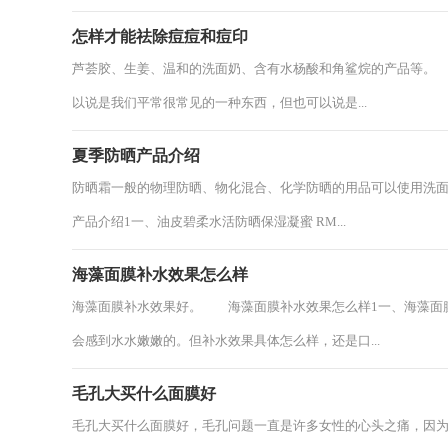
怎样才能祛除痘痘和痘印
芦荟胶、生姜、温和的洗面奶、含有水杨酸和角鲨烷的产品等。
以说是我们平常很常见的一种东西，但也可以说是...
夏季防晒产品介绍
防晒霜一般的物理防晒、物化混合、化学防晒的用品可以使用洗面
产品介绍1一、油皮碧柔水活防晒保湿凝蜜 RM...
海藻面膜补水效果怎么样
海藻面膜补水效果好。 海藻面膜补水效果怎么样1一、海藻面
会感到水水嫩嫩的。但补水效果具体怎么样，还是口...
毛孔大买什么面膜好
毛孔大买什么面膜好，毛孔问题一直是许多女性的心头之痛，因