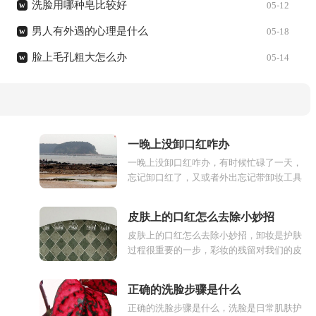
洗脸用哪种皂比较好
w
05-12
男人有外遇的心理是什么
w
05-18
脸上毛孔粗大怎么办
w
05-14
一晚上没卸口红咋办
一晚上没卸口红咋办，有时候忙碌了一天，
忘记卸口红了，又或者外出忘记带卸妆工具
了。嘴巴上的口红只能一晚不卸，有什么办
法解决呢，下面了解一下一晚...
皮肤上的口红怎么去除小妙招
皮肤上的口红怎么去除小妙招，卸妆是护肤
过程很重要的一步，彩妆的残留对我们的皮
肤有伤害，口红含有多种化学成分，清水是
无法卸掉的，下面来了解皮肤...
正确的洗脸步骤是什么
正确的洗脸步骤是什么，洗脸是日常肌肤护