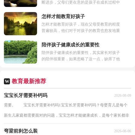
断进步，父母们更在意的是孩子在成长过程中
是否能够获得足够好的教育。下面来看看怎么
样才是对孩子最...
怎样才能教育好孩子
怎样才能教育好孩子，现在父母受教育的程度
普遍较高，他们对于对孩子的教育也愈发地重
视，家长最烦恼的估计就是孩子的教育了，这
在每个家庭中都有这...
陪伴孩子健康成长的重要性
陪伴孩子健康成长的重要性，其实家长对孩子
的陪伴很重要，如果忽略了这一点，缺席了他
的成长，可能不利于孩子安全感和自信心的建
立，下面来看看陪伴孩...
教育最新推荐
W
宝宝长牙需要补钙吗
2026-08-09
需要。 宝宝长牙需要补钙吗1宝宝长牙需要补钙吗？母婴育儿是每个
新生儿家庭都需要面对的问题，宝宝怎样才能健康成长，是每个家长都非
常关注的问题。而宝宝长牙，也是一个值得关...
弯梁前刹怎么装
2026-08-06