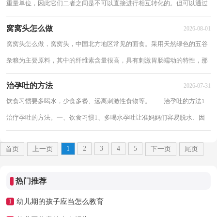
重量单位，因此它们二者之间是不可以直接进行相互转化的。但可以通过
转换的方式进行换算，例如可以以水为例，1L=...
窝窝头怎么做
2026-08-01
窝窝头怎么做，窝窝头，中国北方地区常见的面食。采用天然绿色的五谷
杂粮为主要原料，其中的纤维素含量很高，具有刺激胃肠蠕动的特性，那
么窝窝头怎么做呢？ 窝窝头怎么做11. 窝窝头...
治孕吐的方法
2026-07-31
饮食习惯要多喝水，少食多餐、远离刺激性食物等。 治孕吐的方法1
治疗孕吐的方法。一、饮食习惯1、多喝水孕吐让准妈妈们容易脱水、因
此多喝水可以有效缓解孕吐。每天饮用约...
1
2
3
4
5
首页
上一页
下一页
尾页
热门推荐
幼儿期的孩子应当怎么教育
1