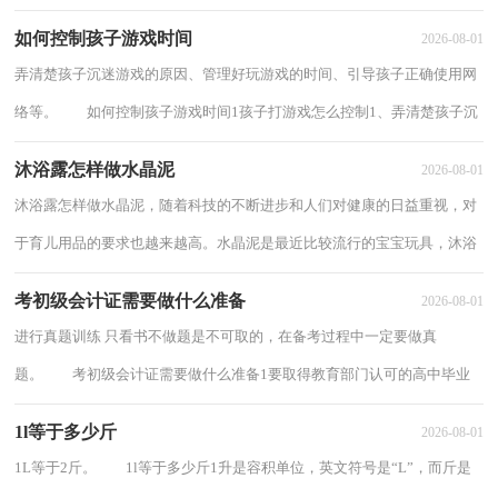
但它可能引发家长的担忧和好奇。下面我将...
如何控制孩子游戏时间
2026-08-01
弄清楚孩子沉迷游戏的原因、管理好玩游戏的时间、引导孩子正确使用网
络等。 如何控制孩子游戏时间1孩子打游戏怎么控制1、弄清楚孩子沉
迷游戏的原因不少父母遇到孩子玩游...
沐浴露怎样做水晶泥
2026-08-01
沐浴露怎样做水晶泥，随着科技的不断进步和人们对健康的日益重视，对
于育儿用品的要求也越来越高。水晶泥是最近比较流行的宝宝玩具，沐浴
露怎样做水晶泥？ 沐浴露怎样做水晶泥1...
考初级会计证需要做什么准备
2026-08-01
进行真题训练 只看书不做题是不可取的，在备考过程中一定要做真
题。 考初级会计证需要做什么准备1要取得教育部门认可的高中毕业
及以上学历(包括高中、中专、职高和技校)。...
1l等于多少斤
2026-08-01
1L等于2斤。 1l等于多少斤1升是容积单位，英文符号是“L”，而斤是