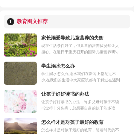
教育图文推荐
T
家长溺爱导致儿童营养的失衡
现在生活条件好了，但儿童的营养状况却让人
担心。在近日于重庆召开的国际儿童营养研讨
会上，相关医学专家表示，目前儿童膳食结构
不尽合理，普遍存在...
学生溺水怎么办
学生溺水怎么办,溺水我们在新闻上都见过不
少,在我们的生活中大家应该都有了解过在遇到
一些特殊情况是的应对方法,对于紧急情况首先
要保持冷...
让孩子好好读书的办法
让孩子好好读书的办法，许多父母对孩子不读
书觉得十分头痛，总想要自身的孩子能多读
书，为了教育孩子好好读书，我们需要采取一
些策略， 不可以逼迫孩...
怎么样才是对孩子最好的教育
怎么样才是对孩子最好的教育，随着时代的不