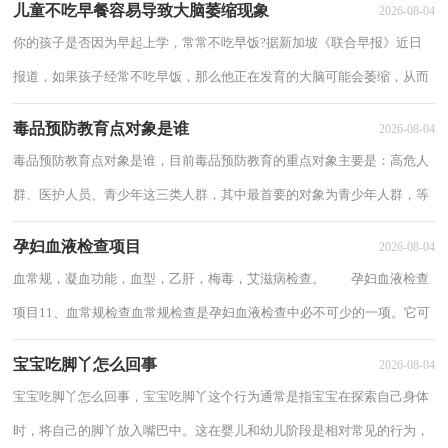
儿童不吃早餐容易导致大脑萎缩现象
2026-08-04
你的孩子是否因为早起上学，常常不吃早饭?据新加坡《联合早报》近日
报道，如果孩子经常不吃早饭，那么他正在发育的大脑可能会萎缩，从而
影响智力发育。不吃早饭的孩子大脑会萎缩 新...
毒品预防教育点对象是谁
2026-08-04
毒品预防教育点对象是谁，目前毒品预防教育的重点对象主要是：高危人
群、医护人员、青少年这三类人群，其中最首要的对象为青少年人群，等
等下面分享毒品预防教育点对象是谁、 毒...
孕妇血液检查项目
2026-08-04
血常规，凝血功能，血型，乙肝，梅毒，艾滋病检查。 孕妇血液检查
项目11、血常规检查血常规检查是孕妇血液检查中必不可少的一项。它可
以对孕妇的血液状况进行全面、准确的检测。血...
宝宝吃脚丫怎么回事
2026-08-04
宝宝吃脚丫怎么回事，宝宝吃脚丫这个行为通常是指宝宝在探索自己身体
时，将自己的脚丫放入嘴巴中。这在婴儿和幼儿阶段是相对常见的行为，