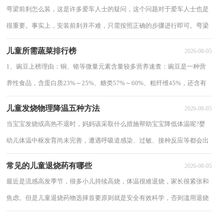
弯梁前刹怎么装，这是许多爱车人士的疑问，这个问题对于爱车人士也是
很重要。事实上，安装前刹并不难，只需按照正确的步骤进行即可。弯梁
前刹怎么装。 弯梁前刹怎么装1工具准备...
儿童所需蔬菜排行榜
2026-08-05
1、豌豆上榜理由：铜、铬等微量元素含量较多营养速查：豌豆是一种营
养性食品，含蛋白质23%～25%、糖类57%～60%、粗纤维45%，还含有
多种矿物质、维生素及微量元素。特别是豌豆中的铜、铬...
儿童发烧物理降温五种方法
2026-08-05
当宝宝发烧或高热不退时，妈妈该采取什么措施帮助宝宝降低体温呢?婴
幼儿体温中枢发育尚未完善，遭遇呼吸道感染、过敏、接种反应等都会出
现宝宝体温升高的情况，但又不能乱用药。...
常见的儿童退烧药有哪些
2026-08-05
最近是流感高发季节，很多小儿持续高烧，体温很难退烧，家长很紧张和
焦虑。但是儿童退烧药物选择首要原则就是安全有效科学，否则滥用退烧
药物给儿童造成伤害有可能大于疾病本身。儿...