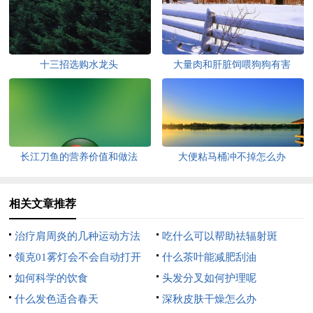
十三招选购水龙头
大量肉和肝脏饲喂狗狗有害
长江刀鱼的营养价值和做法
大便粘马桶冲不掉怎么办
相关文章推荐
治疗肩周炎的几种运动方法
吃什么可以帮助祛辐射斑
领克01雾灯会不会自动打开
什么茶叶能减肥刮油
如何科学的饮食
头发分叉如何护理呢
什么发色适合春天
深秋皮肤干燥怎么办