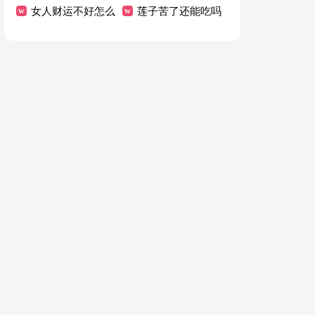
什么
女人财运不好怎么
法
莲子苦了还能吃吗
转运招财