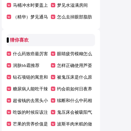
马桶冲水时要盖上
了很多
梦见水溢满房间
马桶盖吗
（精华）梦见通马
怎么去掉眼部脂肪
桶
粒
猜你喜欢
什么药致癌最厉害
眼睛疲劳模糊怎么
无味
润肤bb霜推荐
办
怎样正确使用芦荟
钻石项链的寓意和
胶祛痘呢
被鬼压床是什么原
情感话术
糖尿病人能吃干辣
因造成的
约会前如何日夜养
椒吗
超省钱的去黑头小
肌肤
续断和什么中药相
妙招
吃饭的时候应该注
克
鬼压床会被吸阳气
意什么礼仪
芒果的营养价值是
波斯羊肉米糕的做