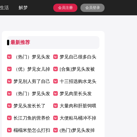
生活
解梦
会员注册
会员登录
最新推荐
（热门）梦见头发
梦见自己很多白头
脱落
（优）梦见女儿掉
发
[合集]梦见头发被
头发
梦见别人剪了自己
剪了
十三招选购水龙头
的头发是什么意思
（热门）梦见头发
梦见肉里长头发
卷又脏
梦见头发长长了
[优秀]
大量肉和肝脏饲喂
[优秀]
长江刀鱼的营养价
狗狗有害
大便粘马桶冲不掉
值和做法
榻榻米垫怎么打扫
怎么办
(热门)梦见头发掉