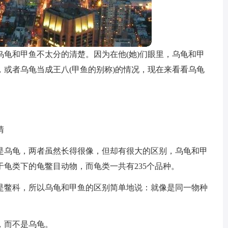
龟和甲鱼不太分的清楚。因为在他(她)们眼里，乌龟和甲
或者乌龟当成王八(甲鱼的别称)的情况，现在来看看乌龟
清
是乌龟，两者虽然长得很像，但却有很大的区别，乌龟和甲
龟类下的龟鳖目动物，而龟类一共有235个品种。
是鳖科，所以乌龟和甲鱼的区别简单地说：就像是同一物种
，而不是乌龟。