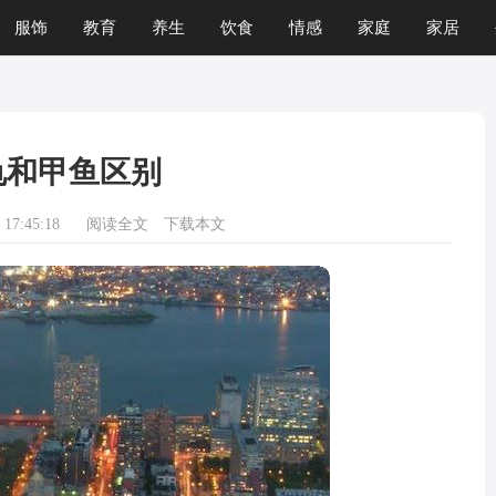
服饰
教育
养生
饮食
情感
家庭
家居
龟和甲鱼区别
17:45:18
阅读全文
下载本文