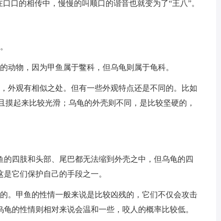
在口口的相传中，慢慢的叫顺口的谐音也就变为了“王八”。
物。
属的动物，因为甲鱼属于鳖科，但乌龟则属于龟科。
物，外观有相似之处。但有一些外观特点还是不同的。比如
而且摸起来比较光滑；乌龟的外壳则不同，是比较坚硬的，
鱼的四肢和头部、尾巴都无法缩到外壳之中，但乌龟的四
这是它们保护自己的手段之一。
同的。甲鱼的性情一般来说是比较凶残的，它们不仅会攻击
乌龟的性情则相对来说会温和一些，咬人的概率比较低。