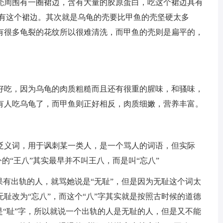
壳周围有一圈裙边，含有大量的胶原蛋白，吃这个裙边具有
没有这个裙边。其次就是乌龟的壳要比甲鱼的壳坚硬太多
有很多龟裂的花纹所以很难清洗，而甲鱼的壳则是扁平的，
好吃，因为乌龟的肉质粗糙而且还有很重的腥味，和骚味，
有人吃乌龟了，而甲鱼则正好相反，肉质细嫩，营养丰富。
贬义词，用于讽刺某一类人，是一个骂人的词语，但实际
今的“王八”其实最早并不叫王八，而是叫“忘八”
果有出轨的人，就骂她说是“无耻”，但是因为无耻这个词太
耻改为“忘八”，而这个“八”字其实就是按照古时候的道德
是“耻”字，所以就说一个出轨的人是无耻的人，但是又不能