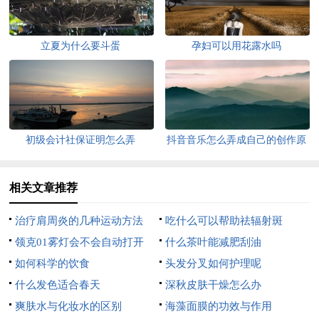
立夏为什么要斗蛋
孕妇可以用花露水吗
初级会计社保证明怎么弄
抖音音乐怎么弄成自己的创作原
声
相关文章推荐
治疗肩周炎的几种运动方法
吃什么可以帮助祛辐射斑
领克01雾灯会不会自动打开
什么茶叶能减肥刮油
如何科学的饮食
头发分叉如何护理呢
什么发色适合春天
深秋皮肤干燥怎么办
爽肤水与化妆水的区别
海藻面膜的功效与作用